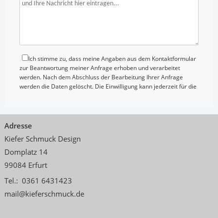
Ich stimme zu, dass meine Angaben aus dem Kontaktformular
zur Beantwortung meiner Anfrage erhoben und verarbeitet
werden. Nach dem Abschluss der Bearbeitung Ihrer Anfrage
werden die Daten gelöscht. Die Einwilligung kann jederzeit für die
Zukunft per E-Mail widerrufen werden. Detaillierte Informationen
zum Umgang mit Nutzerdaten finden Sie in unserer
Datenschutzerklärung
.
Adresse
Kiefer Schmuck Design
Domplatz 14
99084
Erfurt
Tel.:
0361 6431423
mail@kieferschmuck.de